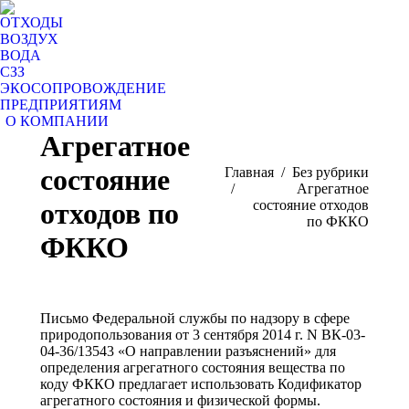
ОТХОДЫ
ВОЗДУХ
ВОДА
СЗЗ
ЭКОСОПРОВОЖДЕНИЕ
ПРЕДПРИЯТИЯМ
О КОМПАНИИ
Агрегатное
состояние
Вы здесь:
Главная
Без рубрики
Агрегатное
отходов по
состояние отходов
по ФККО
ФККО
Письмо Федеральной службы по надзору в сфере
природопользования от 3 сентября 2014 г. N ВК-03-
04-36/13543 «О направлении разъяснений» для
определения агрегатного состояния вещества по
коду ФККО предлагает использовать Кодификатор
агрегатного состояния и физической формы.