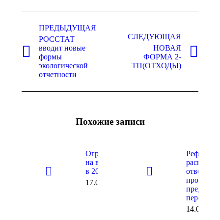
Навигация
по
ПРЕДЫДУЩАЯ
СЛЕДУЮЩАЯ
РОССТАТ
записям
вводит новые
НОВАЯ
Предыдущая
Следующая
формы
ФОРМА 2-
запись:
запись:
экологической
ТП(ОТХОДЫ)
отчетности
Похожие записи
Ограничения
Реформу
на ввоз ОРВ
расширен
в 2021 году
ответстве
производ
17.09.2021
предлага
перенест
14.09.202