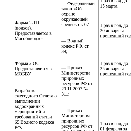
1 раз в год до
— Федеральный
15 марта.
закон «Об
охране
окружающей
Форма 2-ТП
среды», ст. 67
1 раз в год, до
(водхоз).
20 января за
Предоставляется в
прошедший го
Мособлводхоз
— Водный
кодекс РФ, ст.
39;
Форма 2 ОС.
1 раз в год, до
— Приказ
Предоставляется в
25 января за
Министерства
МОБВУ
прошедший го
природных
ресурсов РФ от
29.11.2007 №
Разработка
311;
ежегодного Отчета о
выполнении
водоохранных
— Приказ
мероприятий и
Министерства
требований статьи
природных
65 Водного кодекса
1 раз в год, до
ресурсов РФ от
РФ.
01 февраля за